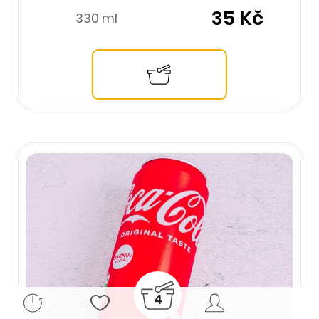
35 Kč
330 ml
4