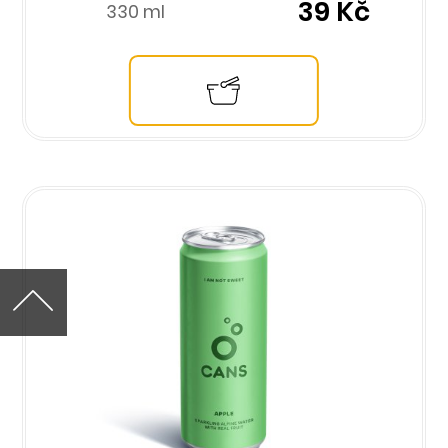
39 Kč
330 ml