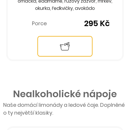
omáčka, edamame, růžový zázvor, mrkev,
okurka, ředkvičky, avokádo
295 Kč
Porce
Nealkoholické nápoje
Naše domácí limonády a ledové čaje. Doplněné
o ty největší klasiky.