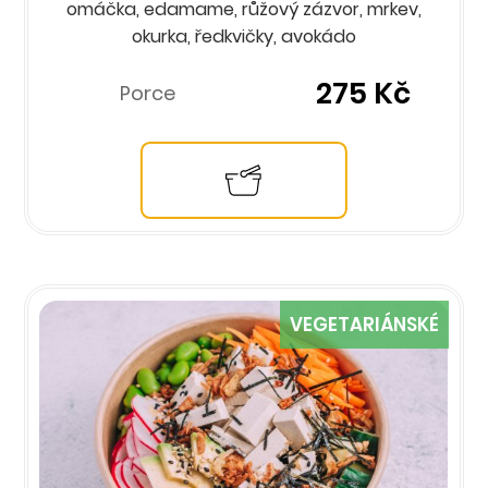
omáčka, edamame, růžový zázvor, mrkev,
okurka, ředkvičky, avokádo
275 Kč
Porce
VEGETARIÁNSKÉ