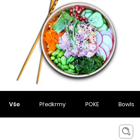
Vše
Předkrmy
POKE
Bowls