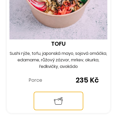
TOFU
Sushi rýže, tofu, japonská mayo, sojová omáčka,
edamame, růžový zázvor, mrkev, okurka,
ředkvičky, avokádo
235 Kč
Porce