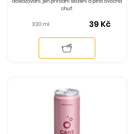
doslazování, jen přírodní složení a plná ovocná
chuť.
39 Kč
330 ml