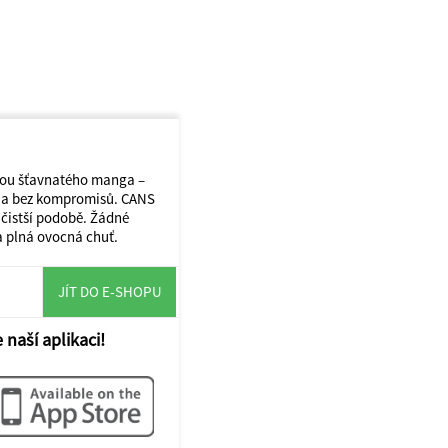
kou šťavnatého manga –
l a bez kompromisů. CANS
jčistší podobě. Žádné
 a plná ovocná chuť.
JÍT DO E-SHOPU
 naší aplikaci!