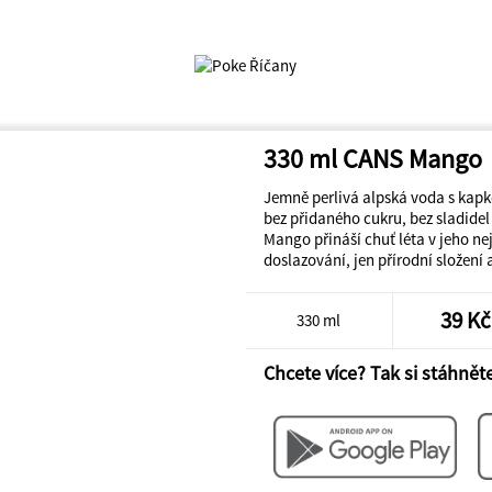
330 ml CANS Mango
Jemně perlivá alpská voda s kap
bez přidaného cukru, bez sladide
Mango přináší chuť léta v jeho ne
doslazování, jen přírodní složení
39 Kč
330 ml
Chcete více? Tak si stáhněte